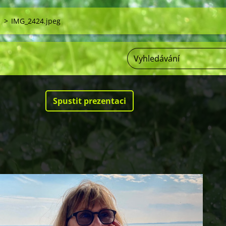
e
>
IMG_2424.jpeg
Spustit prezentaci